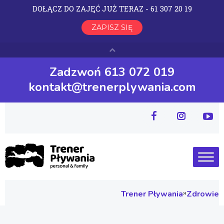
Zadzwoń 613 072 019
kontakt@trenerplywania.com
»
Trener Pływania
Zdrowie