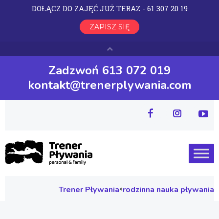
Zadzwoń 613 072 019
kontakt@trenerplywania.com
»
Trener Pływania
rodzinna nauka pływania