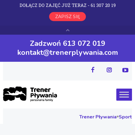
Zadzwoń 613 072 019
kontakt@trenerplywania.com
»
Trener Pływania
Sport