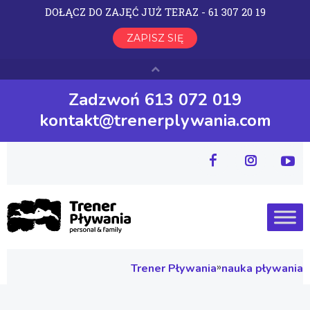
Zadzwoń 613 072 019
kontakt@trenerplywania.com
»
Trener Pływania
nauka pływania